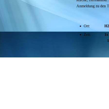
Anmeldung zu den Tref
Ort:
H2
Zeit:
1x
14.30 - 
Kontakt und weitere
Tabea Münz T