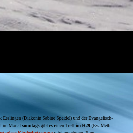
k Esslingen (Diakonin Sabine Speidel) und der Evangelisch-
mal im Monat
s
onntags
gibt es einen Treff
im H29
(Ev.-Meth.
ostenlose Kinderbetreuung
wird angeboten. Eine