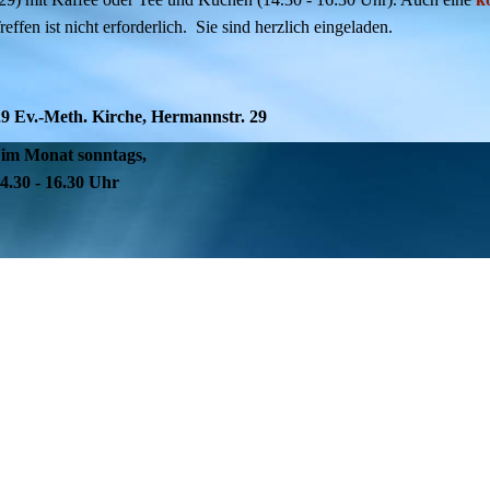
fen ist nicht erforderlich. Sie sind herzlich eingeladen.
9 Ev.-Meth. Kirche, Hermannstr. 29
 im Monat sonntags,
16.30 Uhr
 Auskünfte:
el.:
0151 70877373
tabea.muenz@gmail.com