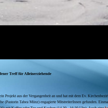
ener Treff für Alleinerziehende
n Projekt aus der Vergangenheit an und hat mit dem Ev. Kirchenbezir
che (Pastorin Tabea Münz) engagierte MitstreiterInnen gefunden. Ein
 29) mit Kaffee oder Tee und Kuchen (14.30 - 16:30 Uhr). Auch eine
k